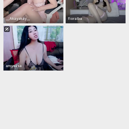
__Akayakay__
fioralba
amysasa