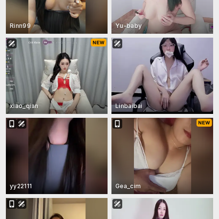
Rinn99
Yu-baby
xiao_qian
Linbaibai
yy22111
Gea_cim