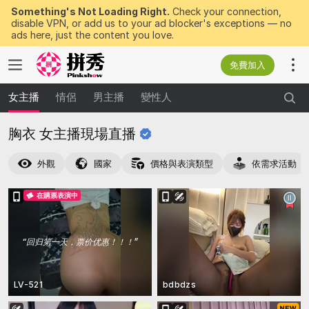
Something's Not Loading Right.
Check your connection,
disable VPN, or add us to your ad blocker's exceptions — no
ads here, just the content you love.
免費加入
女主播
情侶
男主播
變性人
胸衣
女主播現場直播
外觀
國家
價格與表演類型
依需求活動
在購票表演中
“
回归第一天，票价优惠！！！
”
LV-521
bdbdzs