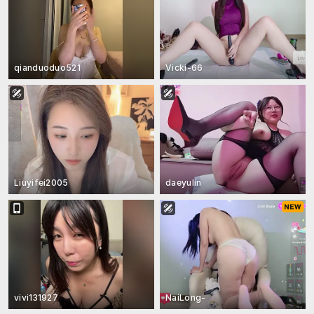
qianduoduo521
Vicki-66
Liuyifei2005
daeyulin
vivi131927
NaiLong-