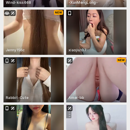
Wind-kiss668
-XunMengLong-
Jenny156c
xiaojiu107
Rabbit-Cute
Amei-bb