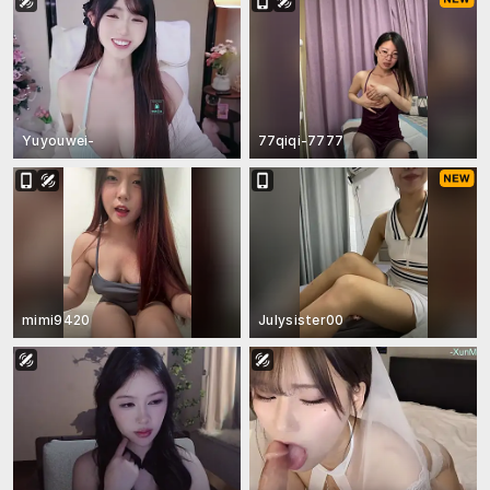
Yuyouwei-
77qiqi-7777
mimi9420
Julysister00