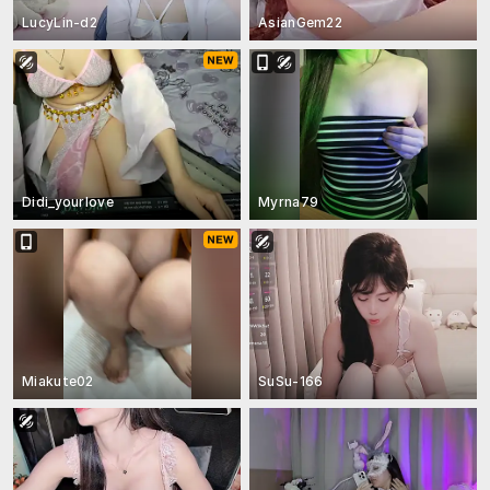
LucyLin-d2
AsianGem22
Didi_yourlove
Myrna79
Miakute02
SuSu-166