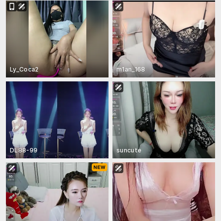
Ly_Coca2
m1an_168
DL88-99
suncute