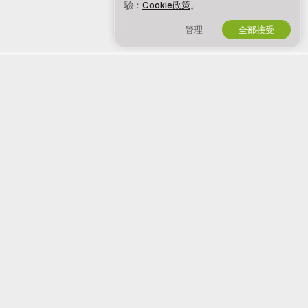
驗：
Cookie政策
。
管理
全部接受
繁體中文
法律與安全
與我們合作
隱私權政策
成為主播
使用條款
工作室註冊
DMCA 政策
視訊聊天聯盟計劃
Cookies 政策
家長控制指南
反奴役幫助
幫助
&
支持